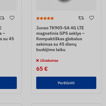
E
Juneo TK905-SA 4G LTE
s –
magnetinis GPS seklys –
s su 45
Kompaktiškas globalus
sekimas su 45 dienų
budėjimo laiku
Užsakomas
65 €
Peržiūrėti