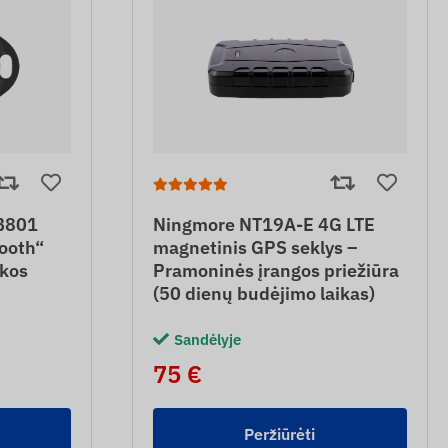
B801
Ningmore NT19A-E 4G LTE
ooth“
magnetinis GPS seklys –
nkos
Pramoninės įrangos priežiūra
(50 dienų budėjimo laikas)
Sandėlyje
75 €
Peržiūrėti