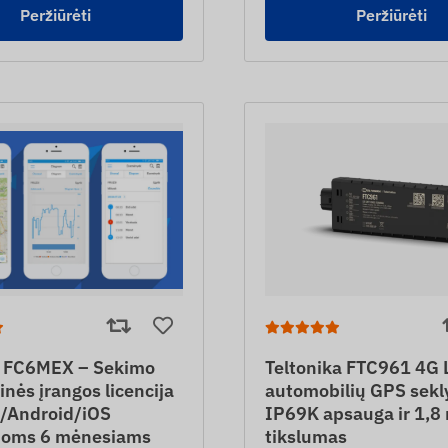
Peržiūrėti
Peržiūrėti
 FC6MEX – Sekimo
Teltonika FTC961 4G 
nės įrangos licencija
automobilių GPS sekl
Android/iOS
IP69K apsauga ir 1,8
moms 6 mėnesiams
tikslumas