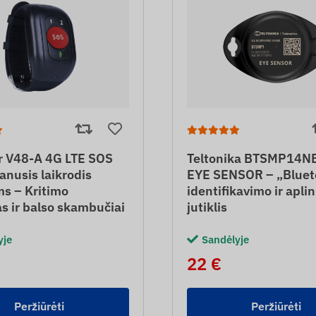
r V48-A 4G LTE SOS
Teltonika BTSMP14N
nusis laikrodis
EYE SENSOR – „Bluet
s – Kritimo
identifikavimo ir apli
s ir balso skambučiai
jutiklis
yje
Sandėlyje
22 €
Peržiūrėti
Peržiūrėti