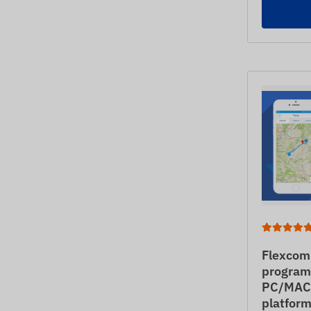
Flexcom
programi
PC/MAC/
platfor