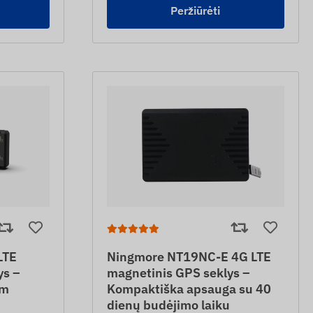
Peržiūrėti
LTE
Ningmore NT19NC-E 4G LTE
ys –
magnetinis GPS seklys –
 m
Kompaktiška apsauga su 40
dienų budėjimo laiku