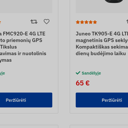
ka FMC920-E 4G LTE
Juneo TK905-E 4G LT
rto priemonių GPS
magnetinis GPS sekly
 Tikslus
Kompaktiškas sekima
avimas ir nuotolinis
dienų budėjimo laiku
dymas
yje
Sandėlyje
65 €
Peržiūrėti
Peržiūrėti