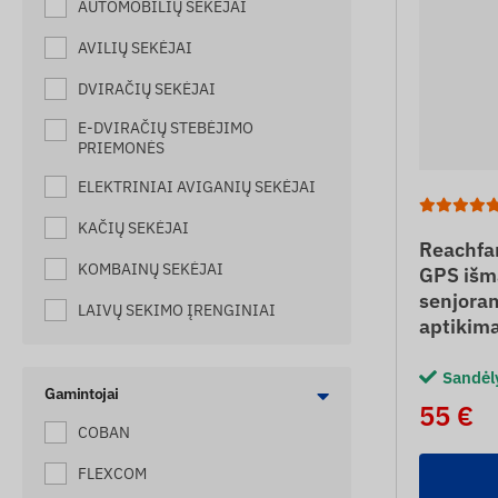
AUTOMOBILIŲ SEKĖJAI
AVILIŲ SEKĖJAI
DVIRAČIŲ SEKĖJAI
E-DVIRAČIŲ STEBĖJIMO
PRIEMONĖS
ELEKTRINIAI AVIGANIŲ SEKĖJAI
KAČIŲ SEKĖJAI
Reachfa
KOMBAINŲ SEKĖJAI
GPS išma
senjoram
LAIVŲ SEKIMO ĮRENGINIAI
aptikima
MAŠINŲ SEKĖJAI
Sandėl
MAŽI SUNKVEŽIMIŲ SEKĖJAI
Gamintojai
55 €
COBAN
MOTOCIKLŲ SEKĖJAI
MOTOROLERIŲ STEBĖJIMO
FLEXCOM
PRIEMONĖS