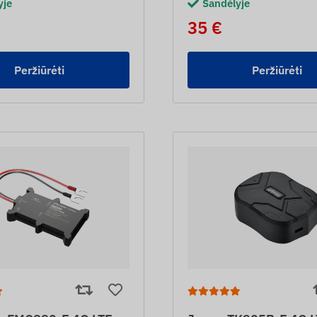
yje
Sandėlyje
35 €
Peržiūrėti
Peržiūrėti