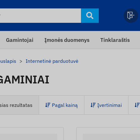
Gamintojai
Įmonės duomenys
Tinklaraštis
puslapis
Internetinė parduotuvė
GAMINIAI
sias rezultatas
Pagal kainą
Įvertinimai