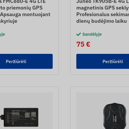
ka FMC880-E 4G LTE
Juneo TK905B-E 4G L
rto priemonių GPS
magnetinis GPS sekly
– Apsauga montuojant
Profesionalus sekima
skyriuje
dienų budėjimo laiku
yje
Sandėlyje
75 €
Peržiūrėti
Peržiūrėti