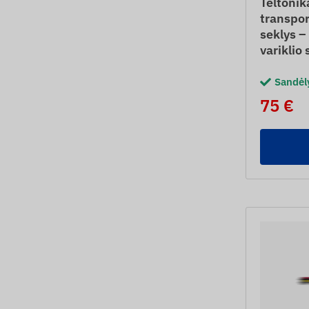
Teltoni
transpo
seklys 
variklio 
Sandėl
75 €