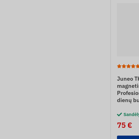
Juneo T
magneti
Profesio
dienų b
Sandėl
75 €