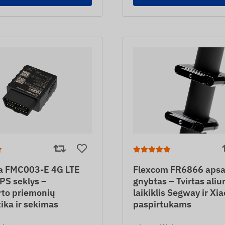
ka FMC003-E 4G LTE
Flexcom FR6866 apsa
PS seklys –
gnybtas – Tvirtas aliu
rto priemonių
laikiklis Segway ir Xi
ika ir sekimas
paspirtukams