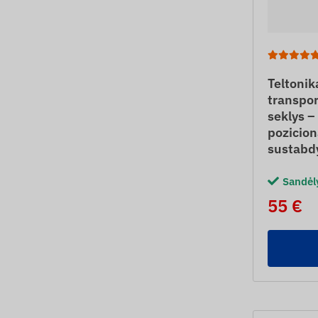
Teltoni
transpo
seklys –
pozicion
sustab
Sandėl
55 €