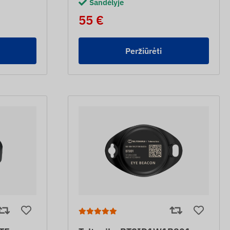
Sandėlyje
55 €
Peržiūrėti