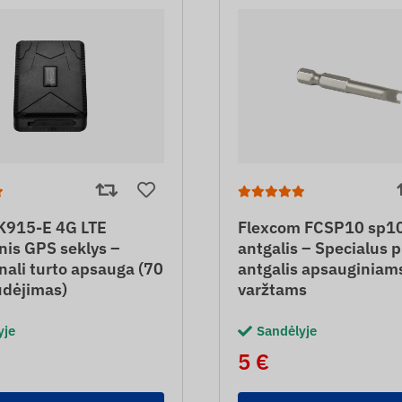
K915-E 4G LTE
Flexcom FCSP10 sp1
nis GPS seklys –
antgalis – Specialus p
nali turto apsauga (70
antgalis apsauginiam
udėjimas)
varžtams
yje
Sandėlyje
5 €