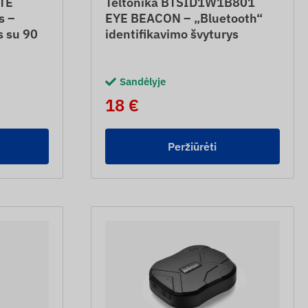
TE
Teltonika BTSID1W1B801
s –
EYE BEACON – „Bluetooth“
s su 90
identifikavimo švyturys
Sandėlyje
18 €
Peržiūrėti