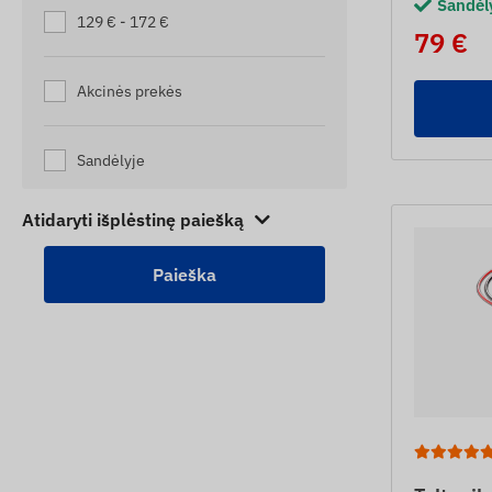
Sandėl
129 € - 172 €
ŽIRGŲ PĖDSEKIAI
79 €
Akcinės prekės
Sandėlyje
Atidaryti išplėstinę paiešką