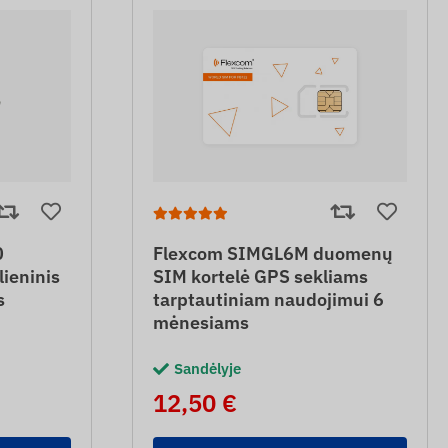
0
Flexcom SIMGL6M duomenų
lieninis
SIM kortelė GPS sekliams
s
tarptautiniam naudojimui 6
mėnesiams
Sandėlyje
12,50 €