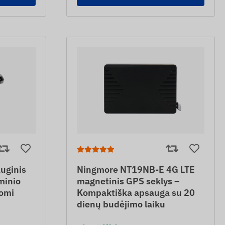
uginis
Ningmore NT19NB-E 4G LTE
minio
magnetinis GPS seklys –
aomi
Kompaktiška apsauga su 20
dienų budėjimo laiku