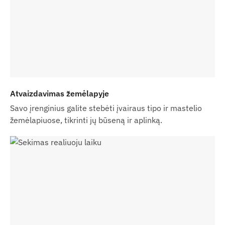
Jei perkate tik įrenginį (be programinės įrangos
prenumeratos), jis pateikiamas su gamykliniais
nustatymais. Jums reikės patiems pasirūpinti
SIM kortele, jos nustatymais bei kortelės
galiojimu (papildymais, metiniu duomenų
derinimu).
Jei kartu su įrenginiu perkate programinės
Atvaizdavimas žemėlapyje
įrangos prenumeratą, bet ne SIM kortelę,
įrenginį pateiksime jau užregistruotą mūsų
Savo įrenginius galite stebėti įvairaus tipo ir mastelio
sistemoje ir paruoštą darbui. Tačiau SIM
žemėlapiuose, tikrinti jų būseną ir aplinką.
kortelės įsigijimas, konfigūravimas ir priežiūra
išlieka jūsų atsakomybe.
Jei kartu su įrenginiu ir programine įranga
perkate ir SIM kortelę iš mūsų, įrenginį bei SIM
kortelę pateiksime visiškai paruoštus naudoti su
mūsų sistema. Mes pasirūpinsime nuolatiniu
kortelės veikimu, todėl jums dėl to nekils jokių
papildomų rūpesčių.