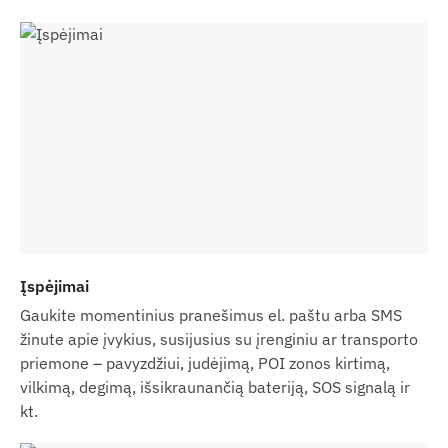
Įspėjimai
Gaukite momentinius pranešimus el. paštu arba SMS
žinute apie įvykius, susijusius su įrenginiu ar transporto
priemone – pavyzdžiui, judėjimą, POI zonos kirtimą,
vilkimą, degimą, išsikraunančią bateriją, SOS signalą ir
kt.