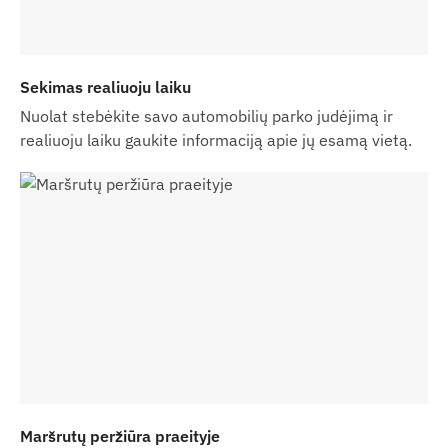
Naudojant programinės įrangos prenumeratą, jei
be el. pašto pranešimų pageidaujate gauti ir SMS
Sekimas realiuoju laiku
pranešimus, mūsų internetinėje parduotuvėje
kartu su įrenginiu įsigykite ir SMS kreditų kortelę.
Nuolat stebėkite savo automobilių parko judėjimą ir
realiuoju laiku gaukite informaciją apie jų esamą vietą.
Svetainėje pateikiami įrenginių aprašymai ir
vaizdai yra pagrįsti gamintojo paskelbta
informacija, kuri nevilada yra tiksli ar be klaidų.
Gamintojas pasilieka teisę be išankstinio įspėjimo
keisti tam tikrus gaminio parametrus ar pakuotę –
su tuo susijusių duomenų atnaujinimas mūsų
svetainėje vyksta aptikus ir įvertinus pakeitimus.
Maršrutų peržiūra praeityje