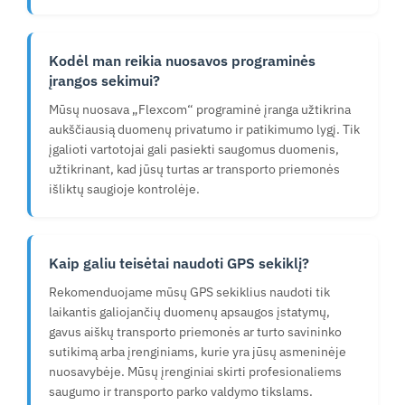
Kodėl man reikia nuosavos programinės
įrangos sekimui?
Mūsų nuosava „Flexcom“ programinė įranga užtikrina
aukščiausią duomenų privatumo ir patikimumo lygį. Tik
įgalioti vartotojai gali pasiekti saugomus duomenis,
užtikrinant, kad jūsų turtas ar transporto priemonės
išliktų saugioje kontrolėje.
Kaip galiu teisėtai naudoti GPS sekiklį?
Rekomenduojame mūsų GPS sekiklius naudoti tik
laikantis galiojančių duomenų apsaugos įstatymų,
gavus aiškų transporto priemonės ar turto savininko
sutikimą arba įrenginiams, kurie yra jūsų asmeninėje
nuosavybėje. Mūsų įrenginiai skirti profesionaliems
saugumo ir transporto parko valdymo tikslams.