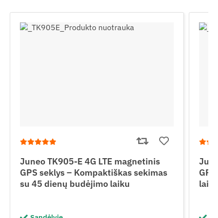
Juneo TK905-E 4G LTE magnetinis
June
GPS seklys – Kompaktiškas sekimas
GPS 
su 45 dienų budėjimo laiku
laik
Sandėlyje
Sa