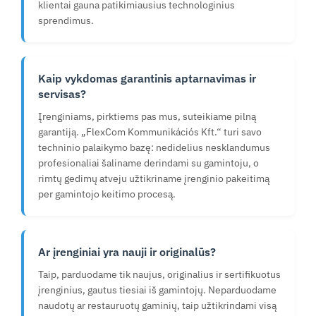
klientai gauna patikimiausius technologinius
sprendimus.
Kaip vykdomas garantinis aptarnavimas ir
servisas?
Įrenginiams, pirktiems pas mus, suteikiame pilną
garantiją. „FlexCom Kommunikációs Kft.“ turi savo
techninio palaikymo bazę: nedidelius nesklandumus
profesionaliai šaliname derindami su gamintoju, o
rimtų gedimų atveju užtikriname įrenginio pakeitimą
per gamintojo keitimo procesą.
Ar įrenginiai yra nauji ir originalūs?
Taip, parduodame tik naujus, originalius ir sertifikuotus
įrenginius, gautus tiesiai iš gamintojų. Neparduodame
naudotų ar restauruotų gaminių, taip užtikrindami visą