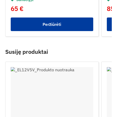
65 €
85 
Peržiūrėti
Susiję produktai