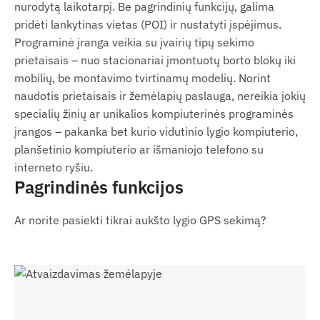
nurodytą laikotarpį. Be pagrindinių funkcijų, galima
Dėklas saugiam laikymui.
pridėti lankytinas vietas (POI) ir nustatyti įspėjimus.
Naudojimo sąlygos
Programinė įranga veikia su įvairių tipų sekimo
prietaisais – nuo stacionariai įmontuotų borto blokų iki
Kad įrenginys veiktų normaliai, būtinas aktyvus
mobilių, be montavimo tvirtinamų modelių. Norint
ryšys su palydovinėmis sistemomis ir mobiliojo
naudotis prietaisais ir žemėlapių paslauga, nereikia jokių
ryšio operatorių tinklais. Tai užtikrina duomenų
specialių žinių ar unikalios kompiuterinės programinės
rinkimą ir perdavimą į naudotojo telefoną arba
įrangos – pakanka bet kurio vidutinio lygio kompiuterio,
centrinę sistemą. Įrenginys komunikuoja per
planšetinio kompiuterio ar išmaniojo telefono su
mobiliojo ryšio tinklą, naudodamas įdedamą
interneto ryšiu.
(keičiamą) SIM kortelę.
Pagrindinės funkcijos
Veikimo regionas
Ar norite pasiekti tikrai aukšto lygio GPS sekimą?
4G: Visas pasaulis
2G: Visas pasaulis
Pirkimo parinktys