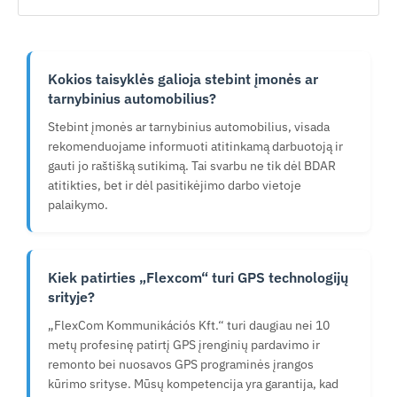
Kokios taisyklės galioja stebint įmonės ar
tarnybinius automobilius?
Stebint įmonės ar tarnybinius automobilius, visada
rekomenduojame informuoti atitinkamą darbuotoją ir
gauti jo raštišką sutikimą. Tai svarbu ne tik dėl BDAR
atitikties, bet ir dėl pasitikėjimo darbo vietoje
palaikymo.
Kiek patirties „Flexcom“ turi GPS technologijų
srityje?
„FlexCom Kommunikációs Kft.“ turi daugiau nei 10
metų profesinę patirtį GPS įrenginių pardavimo ir
remonto bei nuosavos GPS programinės įrangos
kūrimo srityse. Mūsų kompetencija yra garantija, kad