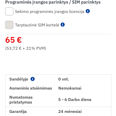
Programinės įrangos parinktys / SIM parinktys
Sekimo programinės įrangos licencija
Tarptautinė SIM kortelė
65
€
(
53,72
€ + 21% PVM)
Sandėlyje
0 vnt.
Asmeninis atsiėmimas
Nemokamai
Numatomas
5 - 6 Darbo diena
pristatymas
Garantija
24 mėnesiai