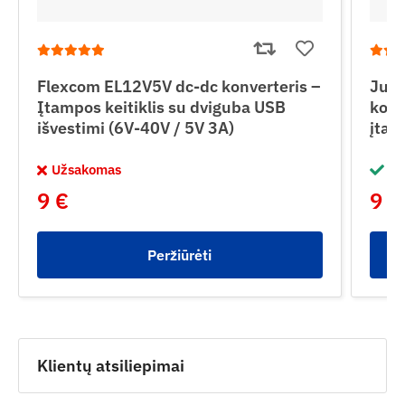
Flexcom EL12V5V dc-dc konverteris –
Jun
Įtampos keitiklis su dviguba USB
konv
išvestimi (6V-40V / 5V 3A)
įtam
Užsakomas
Sa
9 €
9 €
Peržiūrėti
Klientų atsiliepimai