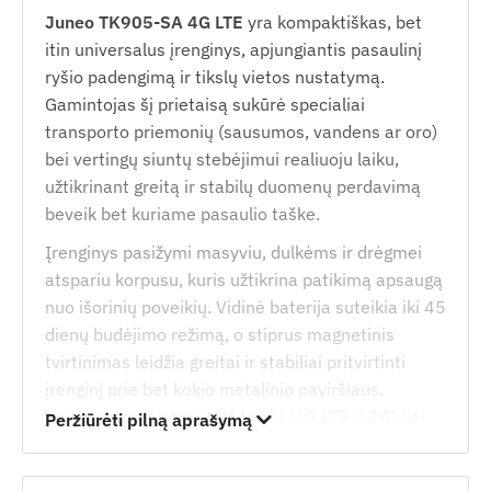
Juneo TK905-SA 4G LTE
yra kompaktiškas, bet
itin universalus įrenginys, apjungiantis pasaulinį
ryšio padengimą ir tikslų vietos nustatymą.
Gamintojas šį prietaisą sukūrė specialiai
transporto priemonių (sausumos, vandens ar oro)
bei vertingų siuntų stebėjimui realiuoju laiku,
užtikrinant greitą ir stabilų duomenų perdavimą
beveik bet kuriame pasaulio taške.
Įrenginys pasižymi masyviu, dulkėms ir drėgmei
atspariu korpusu, kuris užtikrina patikimą apsaugą
nuo išorinių poveikių. Vidinė baterija suteikia iki 45
dienų budėjimo režimą, o stiprus magnetinis
tvirtinimas leidžia greitai ir stabiliai pritvirtinti
įrenginį prie bet kokio metalinio paviršiaus.
Veikimas pagrįstas GSM tinklu (4G LTE ir 2G) bei
Peržiūrėti pilną aprašymą
daugiakanaliu palydoviniu vietos nustatymu, todėl
sekimas galimas SMS žinutėmis arba internetine