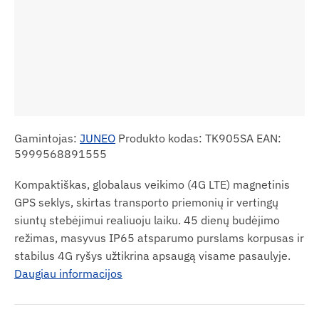
Gamintojas:
JUNEO
Produkto kodas: TK905SA EAN:
5999568891555
Kompaktiškas, globalaus veikimo (4G LTE) magnetinis
GPS seklys, skirtas transporto priemonių ir vertingų
siuntų stebėjimui realiuoju laiku. 45 dienų budėjimo
režimas, masyvus IP65 atsparumo purslams korpusas ir
stabilus 4G ryšys užtikrina apsaugą visame pasaulyje.
Daugiau informacijos