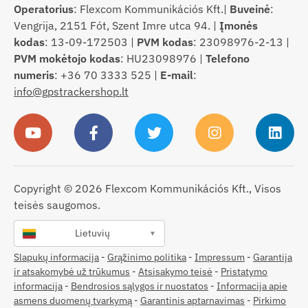
Operatorius
: Flexcom Kommunikációs Kft.|
Buveinė
:
Vengrija, 2151 Fót, Szent Imre utca 94. |
Įmonės
kodas
: 13-09-172503 |
PVM kodas
: 23098976-2-13 |
PVM mokėtojo kodas
: HU23098976 |
Telefono
numeris
: +36 70 3333 525 |
E-mail
:
info@gpstrackershop.lt
Copyright © 2026 Flexcom Kommunikációs Kft., Visos
teisės saugomos.
Lietuvių
▼
Slapukų informacija
-
Grąžinimo politika
-
Impressum
-
Garantija
ir atsakomybė už trūkumus
-
Atsisakymo teisė
-
Pristatymo
informacija
-
Bendrosios sąlygos ir nuostatos
-
Informacija apie
asmens duomenų tvarkymą
-
Garantinis aptarnavimas
-
Pirkimo