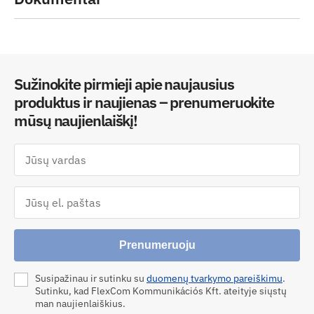
Sužinokite pirmieji apie naujausius
produktus ir naujienas – prenumeruokite
mūsų naujienlaiškį!
Prenumeruoju
Susipažinau ir sutinku su
duomenų tvarkymo pareiškimu
.
Sutinku, kad FlexCom Kommunikációs Kft. ateityje siųstų
man naujienlaiškius.