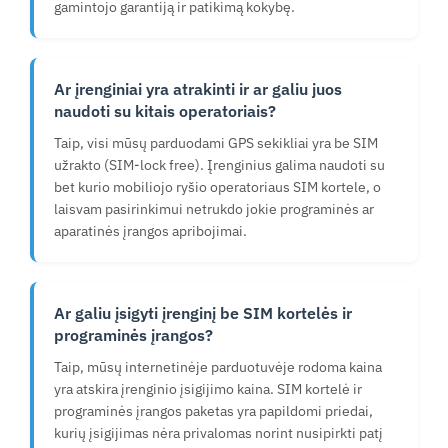
gamintojo garantiją ir patikimą kokybę.
Ar įrenginiai yra atrakinti ir ar galiu juos
naudoti su kitais operatoriais?
Taip, visi mūsų parduodami GPS sekikliai yra be SIM
užrakto (SIM-lock free). Įrenginius galima naudoti su
bet kurio mobiliojo ryšio operatoriaus SIM kortele, o
laisvam pasirinkimui netrukdo jokie programinės ar
aparatinės įrangos apribojimai.
Ar galiu įsigyti įrenginį be SIM kortelės ir
programinės įrangos?
Taip, mūsų internetinėje parduotuvėje rodoma kaina
yra atskira įrenginio įsigijimo kaina. SIM kortelė ir
programinės įrangos paketas yra papildomi priedai,
kurių įsigijimas nėra privalomas norint nusipirkti patį