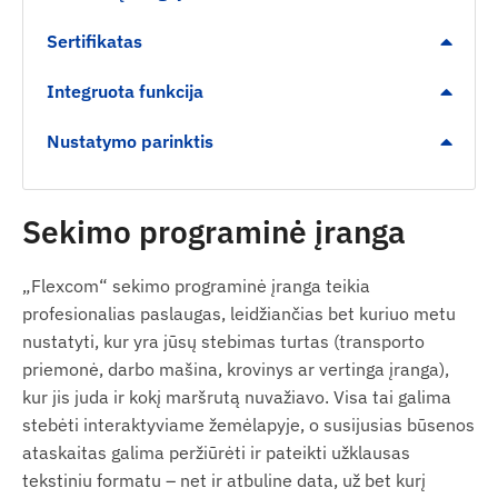
energiją taupantys miego ir budėjimo režimai.
Sertifikatas
Pranešimai
Integruota funkcija
Neleistino pajudėjimo iš vietos fiksavimas.
Nustatymo parinktis
Įspėjimas apie žemą akumuliatoriaus įkrovos
lygį laiku atliekamai priežiūrai.
Pranešimas apie viršytą greitį.
Sekimo programinė įranga
Skaitmeninės zonos (Geofencing) kirtimas arba
atvykimas į nustatytą zoną (POI).
„Flexcom“ sekimo programinė įranga teikia
profesionalias paslaugas, leidžiančias bet kuriuo metu
Pakuotės turinys
nustatyti, kur yra jūsų stebimas turtas (transporto
priemonė, darbo mašina, krovinys ar vertinga įranga),
Juneo TK905-SA 4G LTE magnetinis GPS seklys.
kur jis juda ir kokį maršrutą nuvažiavo. Visa tai galima
USB įkrovimo laidas.
stebėti interaktyviame žemėlapyje, o susijusias būsenos
Paruošimo naudoti instrukcija.
ataskaitas galima peržiūrėti ir pateikti užklausas
tekstiniu formatu – net ir atbuline data, už bet kurį
SIM adatėlė ir SIM adapterių rinkinys.