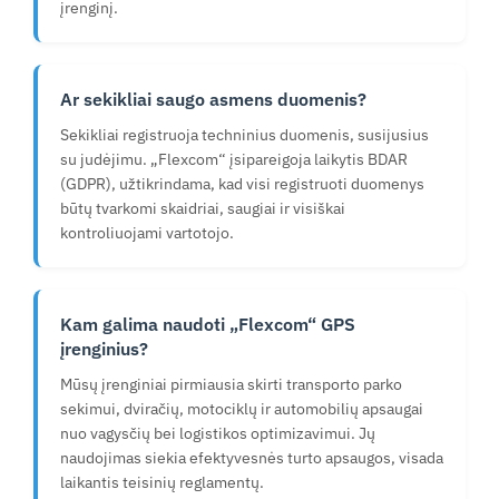
įrenginį.
Ar sekikliai saugo asmens duomenis?
Sekikliai registruoja techninius duomenis, susijusius
su judėjimu. „Flexcom“ įsipareigoja laikytis BDAR
(GDPR), užtikrindama, kad visi registruoti duomenys
būtų tvarkomi skaidriai, saugiai ir visiškai
kontroliuojami vartotojo.
Kam galima naudoti „Flexcom“ GPS
įrenginius?
Mūsų įrenginiai pirmiausia skirti transporto parko
sekimui, dviračių, motociklų ir automobilių apsaugai
nuo vagysčių bei logistikos optimizavimui. Jų
naudojimas siekia efektyvesnės turto apsaugos, visada
laikantis teisinių reglamentų.