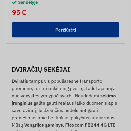
Sandėlyje
95 €
Peržiūrėti
DVIRAČIŲ SEKĖJAI
Dviratis
tampa vis populiaresne transporto
priemone, turinti reikšmingą vertę, todėl apsauga
nuo vagystės yra ypač svarbi. Naudodami
sekimo
įrenginius
galite gauti realaus laiko duomenis apie
savo dviratį, leidžiančius nedelsiant gauti
pranešimus apie bet kokius pokyčius ar aliarmus.
Mūsų
Vengrijos gaminys
,
Flexcom FB244 4G LTE