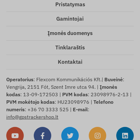
Pristatymas
Gamintojai
Įmonės duomenys
Tinklaraštis
Kontaktai
Operatorius
: Flexcom Kommunikációs Kft.|
Buveinė
:
Vengrija, 2151 Fót, Szent Imre utca 94. |
Įmonės
kodas
: 13-09-172503 |
PVM kodas
: 23098976-2-13 |
PVM mokėtojo kodas
: HU23098976 |
Telefono
numeris
: +36 70 3333 525 |
E-mail
:
info@gpstrackershop.lt