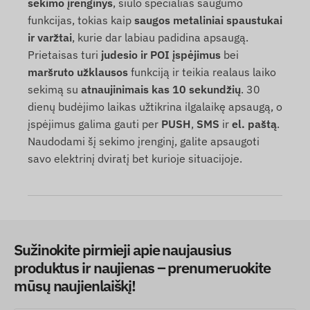
sekimo įrenginys
, siūlo specialias saugumo
funkcijas, tokias kaip
saugos metaliniai spaustukai
ir varžtai
, kurie dar labiau padidina apsaugą.
Prietaisas turi
judesio ir POI įspėjimus
bei
maršruto užklausos
funkciją ir teikia realaus laiko
sekimą su
atnaujinimais kas 10 sekundžių
. 30
dienų budėjimo laikas užtikrina ilgalaikę apsaugą, o
įspėjimus galima gauti per
PUSH
,
SMS
ir
el. paštą
.
Naudodami šį sekimo įrenginį, galite apsaugoti
savo elektrinį dviratį bet kurioje situacijoje.
Sužinokite pirmieji apie naujausius
produktus ir naujienas – prenumeruokite
mūsų naujienlaiškį!