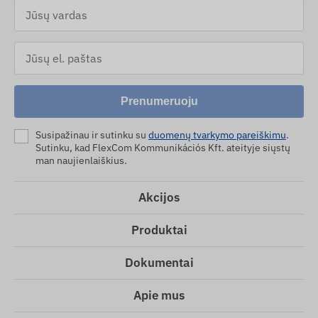
Prenumeruoju
Susipažinau ir sutinku su
duomenų tvarkymo pareiškimu
.
Sutinku, kad FlexCom Kommunikációs Kft. ateityje siųstų
man naujienlaiškius.
Akcijos
Produktai
Dokumentai
Apie mus